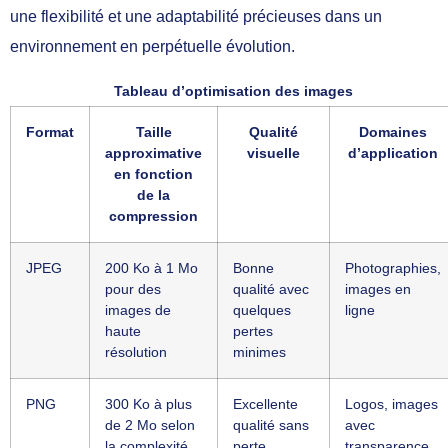
une flexibilité et une adaptabilité précieuses dans un
environnement en perpétuelle évolution.
Tableau d’optimisation des images
Format
Taille
Qualité
Domaines
approximative
visuelle
d’application
en fonction
de la
compression
JPEG
200 Ko à 1 Mo
Bonne
Photographies,
pour des
qualité avec
images en
images de
quelques
ligne
haute
pertes
résolution
minimes
PNG
300 Ko à plus
Excellente
Logos, images
de 2 Mo selon
qualité sans
avec
la complexité
perte
transparence,