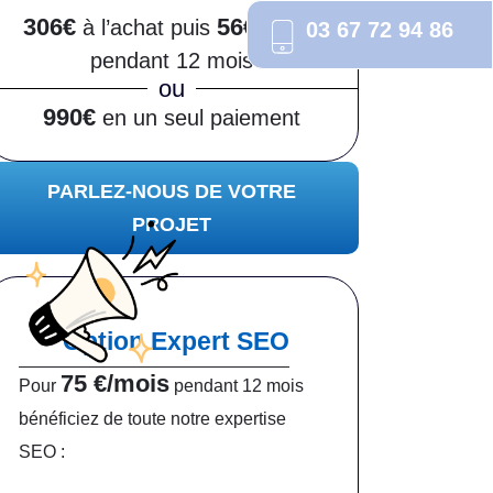
306€
56€/mois
à l’achat puis
03 67 72 94 86
pendant 12 mois
ou
990€
en un seul paiement
PARLEZ-NOUS DE VOTRE
PROJET
Option Expert SEO
75 €/mois
Pour
pendant 12 mois
bénéficiez de toute notre expertise
SEO :