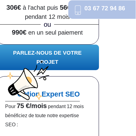
306€
56€/mois
à l’achat puis
03 67 72 94 86
pendant 12 mois
ou
990€
en un seul paiement
PARLEZ-NOUS DE VOTRE
PROJET
Option Expert SEO
75 €/mois
Pour
pendant 12 mois
bénéficiez de toute notre expertise
SEO :