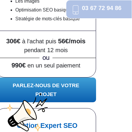
Les images
03 67 72 94 86
Optimisation SEO basique
Stratégie de mots-clés basique
306€
56€/mois
à l’achat puis
pendant 12 mois
ou
990€
en un seul paiement
PARLEZ-NOUS DE VOTRE
PROJET
Option Expert SEO