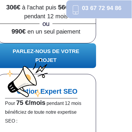
306€
56€/mois
à l’achat puis
03 67 72 94 86
pendant 12 mois
ou
990€
en un seul paiement
PARLEZ-NOUS DE VOTRE
PROJET
Option Expert SEO
75 €/mois
Pour
pendant 12 mois
bénéficiez de toute notre expertise
SEO :